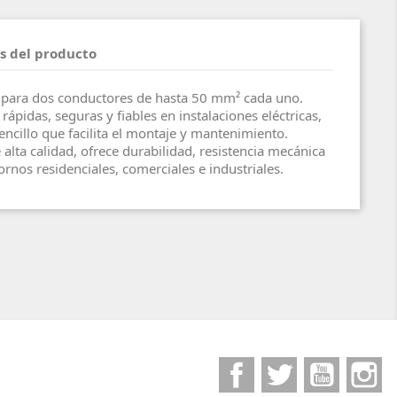
s del producto
c para dos conductores de hasta 50 mm² cada uno.
rápidas, seguras y fiables en instalaciones eléctricas,
encillo que facilita el montaje y mantenimiento.
alta calidad, ofrece durabilidad, resistencia mecánica
ornos residenciales, comerciales e industriales.
Facebook
Twitter
YouTube
I