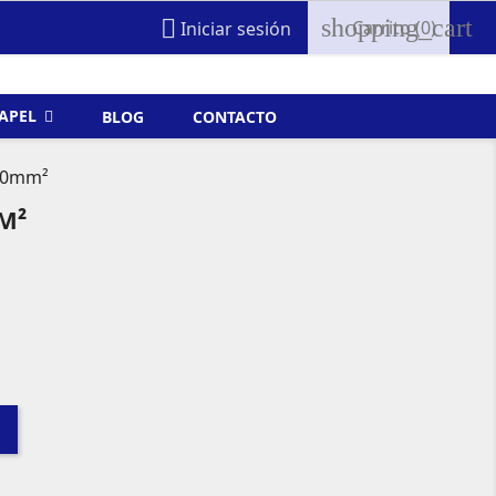
shopping_cart

Carrito
(0)
Iniciar sesión
FAPEL
BLOG
CONTACTO
x50mm²
M²