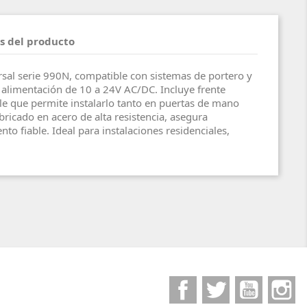
s del producto
rsal serie 990N, compatible con sistemas de portero y
 alimentación de 10 a 24V AC/DC. Incluye frente
ble que permite instalarlo tanto en puertas de mano
ricado en acero de alta resistencia, asegura
to fiable. Ideal para instalaciones residenciales,
Facebook
Twitter
YouTube
I