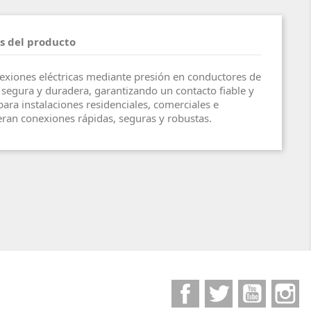
s del producto
exiones eléctricas mediante presión en conductores de
egura y duradera, garantizando un contacto fiable y
para instalaciones residenciales, comerciales e
eran conexiones rápidas, seguras y robustas.
Facebook
Twitter
YouTube
I