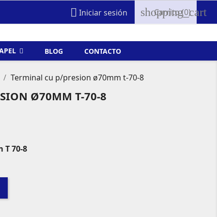
shopping_cart

Carrito
(0)
Iniciar sesión
FAPEL
BLOG
CONTACTO
Terminal cu p/presion ø70mm t-70-8
SION Ø70MM T-70-8
 T 70-8