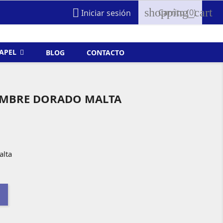
shopping_cart

Carrito
(0)
Iniciar sesión
FAPEL
BLOG
CONTACTO
IMBRE DORADO MALTA
alta