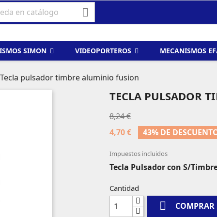

ISMOS SIMON
VIDEOPORTEROS
MECANISMOS E
Tecla pulsador timbre aluminio fusion
TECLA PULSADOR T
8,24 €
4,70 €
43% DE DESCUENT
Impuestos incluidos
Tecla Pulsador con S/Timbr
Cantidad

COMPRAR