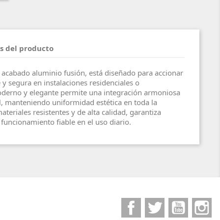
s del producto
 acabado aluminio fusión, está diseñado para accionar
 y segura en instalaciones residenciales o
oderno y elegante permite una integración armoniosa
al, manteniendo uniformidad estética en toda la
ateriales resistentes y de alta calidad, garantiza
funcionamiento fiable en el uso diario.
Facebook
Twitter
YouTube
I