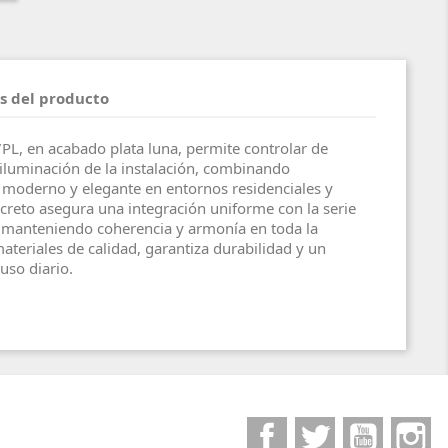
s del producto
PL, en acabado plata luna, permite controlar de
 iluminación de la instalación, combinando
 moderno y elegante en entornos residenciales y
screto asegura una integración uniforme con la serie
manteniendo coherencia y armonía en toda la
ateriales de calidad, garantiza durabilidad y un
uso diario.
Facebook
Twitter
YouTube
I