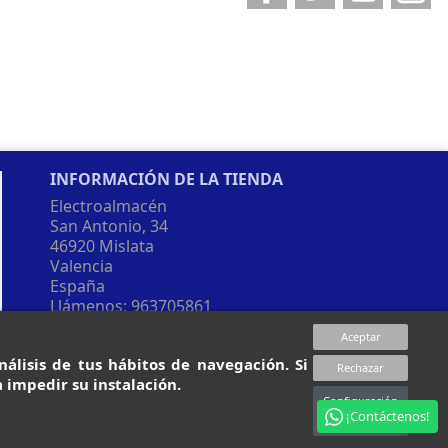
INFORMACIÓN DE LA TIENDA
Electroalmacén
San Antonio, 34
46920 Mislata
Valencia
España
Llámenos:
963705861
Envíenos un correo electrónico:
Aceptar
tienda@electroalmacen.es
álisis de tus hábitos de navegación. Si
Rechazar
 impedir su instalación.
Configuración
¡Contáctenos!
sobre cookies