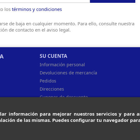
o los
términos y condiciones
rse de baja en cualquier momento. Para ello, consulte nuestra
ión de contacto en el aviso legal.
SA
SU CUENTA
Información personal
Devoluciones de mercancía
Pedidos
Direcciones
Cupones de descuento
Facturas
lar información para mejorar nuestros servicios y para an
lación de las mismas. Puedes configurar tu navegador para
Diseñado por Programación Integral S.A.