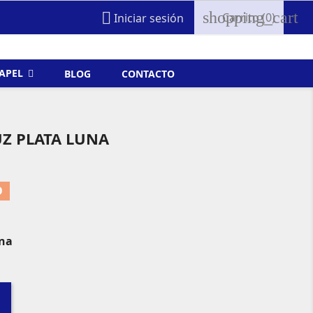
shopping_cart

Carrito
(0)
Iniciar sesión
FAPEL
BLOG
CONTACTO
Z PLATA LUNA
O
una