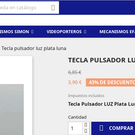

ISMOS SIMON
VIDEOPORTEROS
MECANISMOS E
Tecla pulsador luz plata luna
TECLA PULSADOR LU
6,85 €
3,90 €
43% DE DESCUENT
Impuestos incluidos
Tecla Pulsador LUZ Plata L
Cantidad

COMPRAR