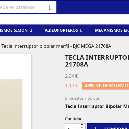

ISMOS SIMON
VIDEOPORTEROS
MECANISMOS E
Tecla interruptor bipolar marfil - BJC MEGA 21708A
TECLA INTERRUPTOR
21708A
2,04 €
1,17 €
43% DE DESCUENT
Impuestos incluidos
Tecla Interruptor Bipolar Ma
Cantidad