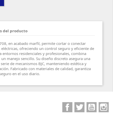
s del producto
1708, en acabado marfil, permite cortar o conectar
eléctricas, ofreciendo un control seguro y eficiente de
ra entornos residenciales y profesionales, combina
y un manejo sencillo. Su diseño discreto asegura una
a serie de mecanismos BJC, manteniendo estética y
ación. Fabricado con materiales de calidad, garantiza
seguro en el uso diario.
Facebook
Twitter
YouTube
I