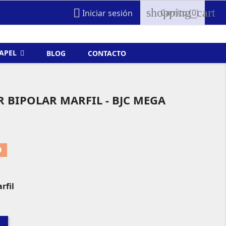
shopping_cart

Carrito
(0)
Iniciar sesión
FAPEL
BLOG
CONTACTO
 BIPOLAR MARFIL - BJC MEGA
O
rfil