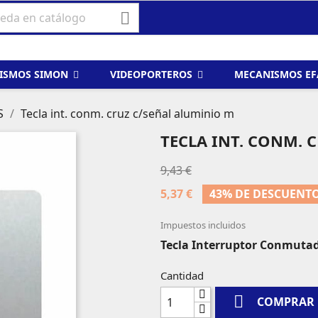

ISMOS SIMON
VIDEOPORTEROS
MECANISMOS E
S
Tecla int. conm. cruz c/señal aluminio m
TECLA INT. CONM. 
9,43 €
5,37 €
43% DE DESCUENT
Impuestos incluidos
Tecla Interruptor Conmuta
Cantidad

COMPRAR