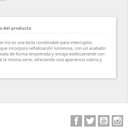
s del producto
e Iris es una tecla combinable para interruptor,
ue incorpora señalización luminosa, con un acabado
nstala de forma empotrada y encaja estéticamente con
 la misma serie, ofreciendo una apariencia sobria y
Facebook
Twitter
YouTube
I