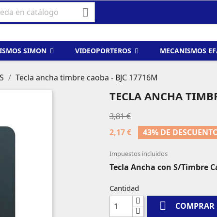

ISMOS SIMON
VIDEOPORTEROS
MECANISMOS E
S
Tecla ancha timbre caoba - BJC 17716M
TECLA ANCHA TIMBR
3,81 €
2,17 €
43% DE DESCUENT
Impuestos incluidos
Tecla Ancha con S/Timbre 
Cantidad

COMPRAR