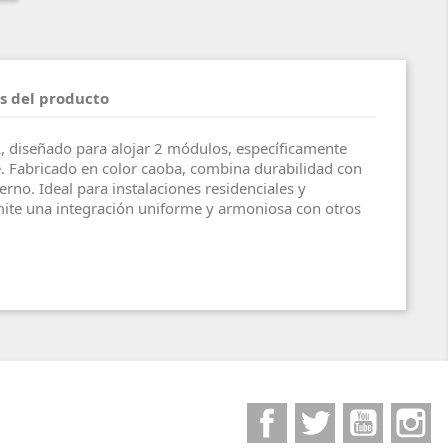
s del producto
, diseñado para alojar 2 módulos, específicamente
 Fabricado en color caoba, combina durabilidad con
no. Ideal para instalaciones residenciales y
mite una integración uniforme y armoniosa con otros
Facebook
Twitter
YouTube
I