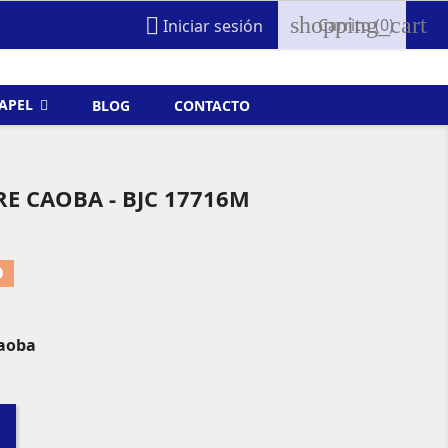
shopping_cart

Carrito
(0)
Iniciar sesión
FAPEL
BLOG
CONTACTO
E CAOBA - BJC 17716M
O
Caoba