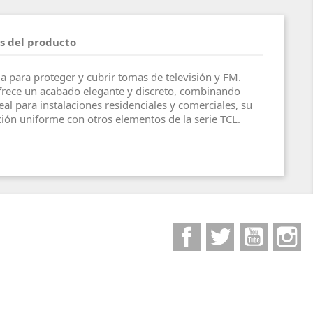
s del producto
da para proteger y cubrir tomas de televisión y FM.
ofrece un acabado elegante y discreto, combinando
deal para instalaciones residenciales y comerciales, su
ión uniforme con otros elementos de la serie TCL.
Facebook
Twitter
YouTube
I