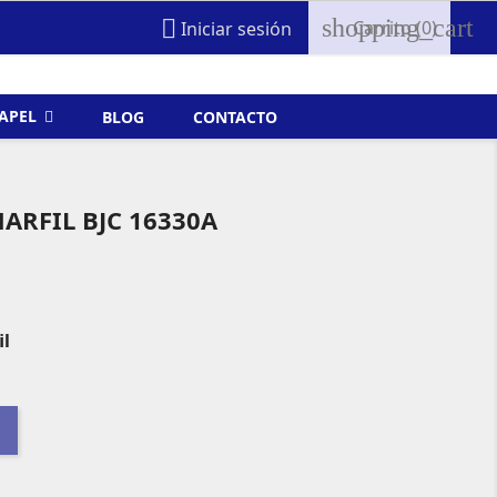
shopping_cart

Carrito
(0)
Iniciar sesión
FAPEL
BLOG
CONTACTO
ARFIL BJC 16330A
l