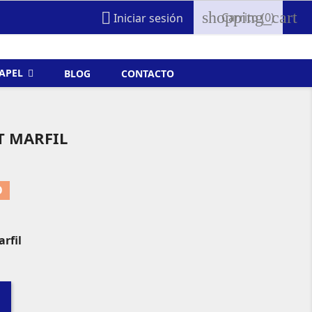
shopping_cart

Carrito
(0)
Iniciar sesión
FAPEL
BLOG
CONTACTO
T MARFIL
O
rfil