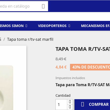

ISMOS SIMON
VIDEOPORTEROS
MECANISMOS E
S
Tapa toma r/tv-sat marfil
TAPA TOMA R/TV-SA
8,49 €
4,84 €
43% DE DESCUENT
Impuestos incluidos
Tapa para Toma R/TV-SAT Ma
Cantidad

COMPRAR