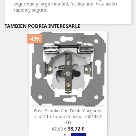
seguridad y larga vida útil, facilita una instalación
rápida y segura.
TAMBIÉN PODRÍA INTERESARLE
-43%
Base Schuko Con Doble Cargador
Usb 2.1a Simon Concept 7501432-
039
Precio
Precio
38,72 €
67,93 €
base