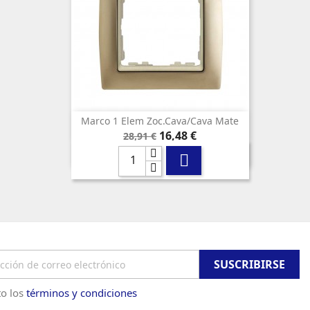
Marco 1 Elem Zoc.cava/cava Mate

Vista rápida
Precio
Precio
16,48 €
28,91 €
base

o los
términos y condiciones