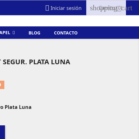
shopping_cart

Carrito
(0)
Iniciar sesión
FAPEL
BLOG
CONTACTO
T SEGUR. PLATA LUNA
O
ro Plata Luna