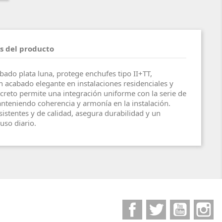
s del producto
ado plata luna, protege enchufes tipo II+TT,
 acabado elegante en instalaciones residenciales y
screto permite una integración uniforme con la serie de
teniendo coherencia y armonía en la instalación.
sistentes y de calidad, asegura durabilidad y un
uso diario.
Facebook
Twitter
YouTube
I