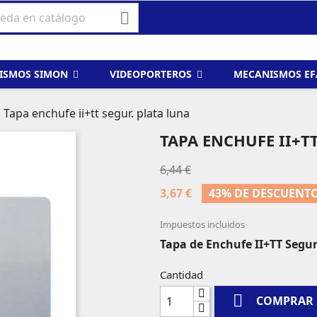

ISMOS SIMON
VIDEOPORTEROS
MECANISMOS E
Tapa enchufe ii+tt segur. plata luna
TAPA ENCHUFE II+T
6,44 €
3,67 €
43% DE DESCUENT
Impuestos incluidos
Tapa de Enchufe II+TT Segu
Cantidad

COMPRAR