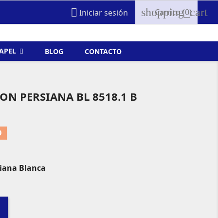
shopping_cart

Carrito
(0)
Iniciar sesión
FAPEL
BLOG
CONTACTO
ON PERSIANA BL 8518.1 B
O
siana Blanca