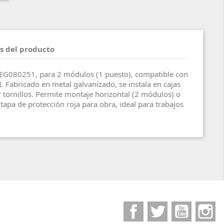
s del producto
EG080251, para 2 módulos (1 puesto), compatible con
I. Fabricado en metal galvanizado, se instala en cajas
 tornillos. Permite montaje horizontal (2 módulos) o
 tapa de protección roja para obra, ideal para trabajos
Facebook
Twitter
YouTube
I