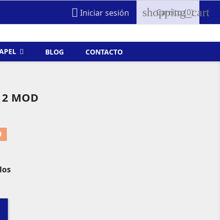
shopping_cart

Carrito
(0)
Iniciar sesión
FAPEL
BLOG
CONTACTO
 2 MOD
O
los