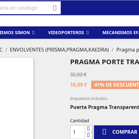

ISMOS SIMON
VIDEOPORTEROS
MECANISMOS E
C
ENVOLVENTES (PRISMA,PRAGMA,KAEDRA)
Pragma po
PRAGMA PORTE TRA
32,02 €
18,89 €
41% DE DESCUEN
Impuestos incluidos
Puerta Pragma Transparente
Cantidad

COMPRAR