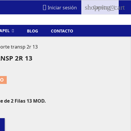
shopping_cart

Carrito
(0)
Iniciar sesión
FAPEL
BLOG
CONTACTO
rte transp 2r 13
NSP 2R 13
TO
 de 2 Filas 13 MOD.