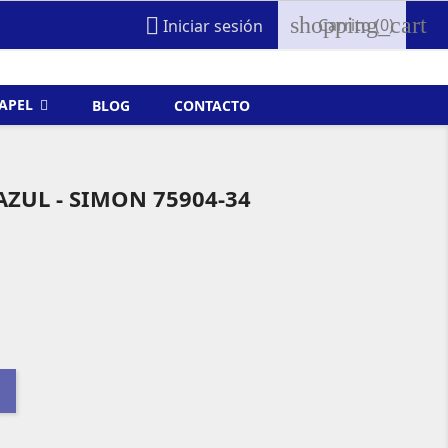
shopping_cart

Carrito
(0)
Iniciar sesión
FAPEL
BLOG
CONTACTO
AZUL - SIMON 75904-34