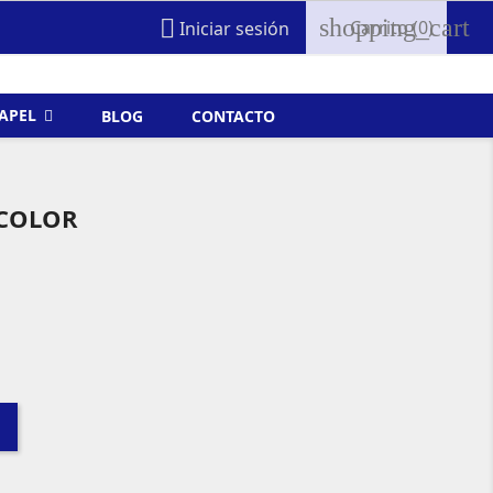
shopping_cart

Carrito
(0)
Iniciar sesión
FAPEL
BLOG
CONTACTO
 COLOR