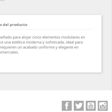
s del producto
eñado para alojar cinco elementos modulares en
e una estética moderna y sofisticada, ideal para
e requieren un acabado uniforme y elegante en
omerciales.
Facebook
Twitter
YouTube
I