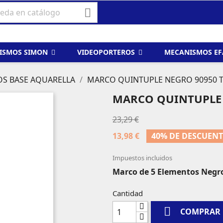

ISMOS SIMON
VIDEOPORTEROS
MECANISMOS E
OS BASE AQUARELLA
MARCO QUINTUPLE NEGRO 90950 
MARCO QUINTUPLE 
23,29 €
13,98 €
40% DE DESCUEN
Impuestos incluidos
Marco de 5 Elementos Negr
Cantidad

COMPRAR