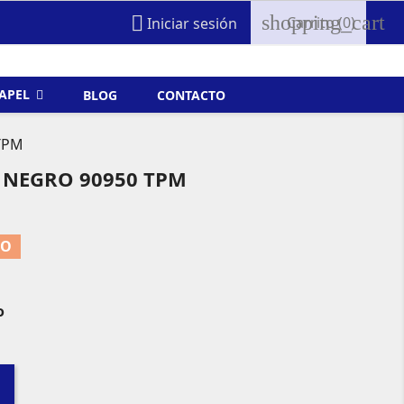
shopping_cart

Carrito
(0)
Iniciar sesión
FAPEL
BLOG
CONTACTO
TPM
NEGRO 90950 TPM
TO
o