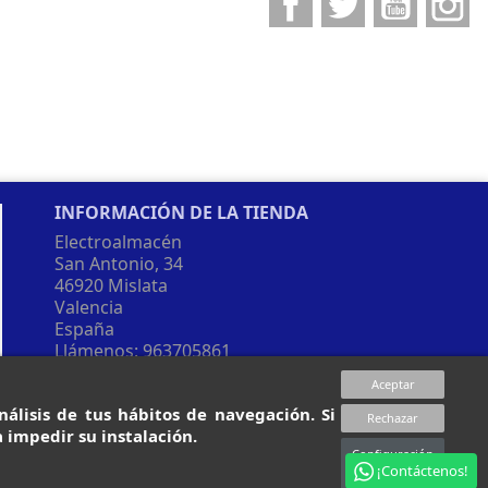
INFORMACIÓN DE LA TIENDA
Electroalmacén
San Antonio, 34
46920 Mislata
Valencia
España
Llámenos:
963705861
Envíenos un correo electrónico:
Aceptar
tienda@electroalmacen.es
álisis de tus hábitos de navegación. Si
Rechazar
 impedir su instalación.
Configuración
¡Contáctenos!
sobre cookies