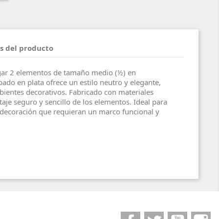
s del producto
gar 2 elementos de tamaño medio (½) en
bado en plata ofrece un estilo neutro y elegante,
ientes decorativos. Fabricado con materiales
je seguro y sencillo de los elementos. Ideal para
 decoración que requieran un marco funcional y
Facebook
Twitter
YouTube
I