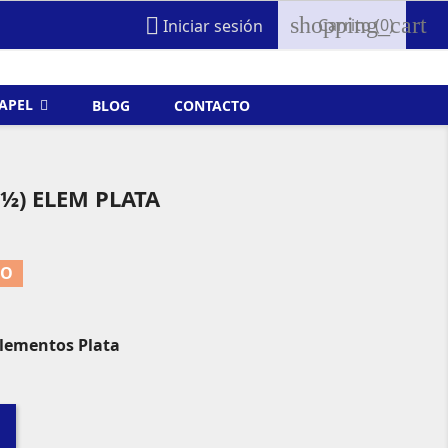
shopping_cart

Carrito
(0)
Iniciar sesión
FAPEL
BLOG
CONTACTO
½) ELEM PLATA
TO
Elementos Plata