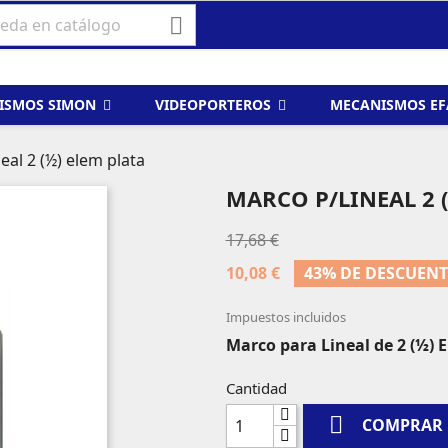

ISMOS SIMON
VIDEOPORTEROS
MECANISMOS E
eal 2 (½) elem plata
MARCO P/LINEAL 2 (
17,68 €
10,08 €
43% DE DESCUEN
Impuestos incluidos
Marco para Lineal de 2 (½) 
Cantidad

COMPRAR