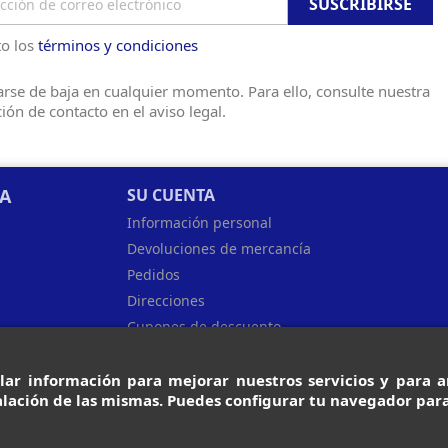
o los
términos y condiciones
rse de baja en cualquier momento. Para ello, consulte nuestra
ión de contacto en el aviso legal.
SA
SU CUENTA
Información personal
Devoluciones de mercancía
Pedidos
Direcciones
Cupones de descuento
Facturas
lar información para mejorar nuestros servicios y para an
lación de las mismas. Puedes configurar tu navegador para
Diseñado por Programación Integral S.A.