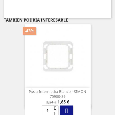
TAMBIÉN PODRÍA INTERESARLE
-43%
Pieza Intermedia Blanco - SIMON
75900-39
Precio
Precio
1,85 €
3,24 €
base
