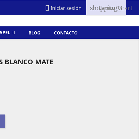
shopping_cart

Carrito
(0)
Iniciar sesión
FAPEL
BLOG
CONTACTO
S BLANCO MATE