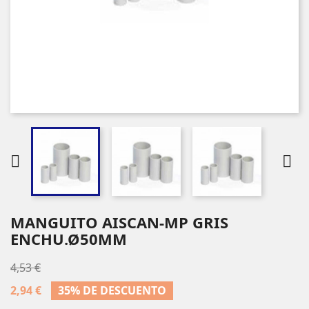


MANGUITO AISCAN-MP GRIS
ENCHU.Ø50MM
4,53 €
2,94 €
35% DE DESCUENTO