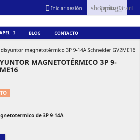
shopping_cart

Carrito
(0)
Iniciar sesión
FAPEL
BLOG
CONTACTO
disyuntor magnetotérmico 3P 9-14A Schneider GV2ME16
YUNTOR MAGNETOTÉRMICO 3P 9-
2ME16
NTO
netotermico de 3P 9-14A