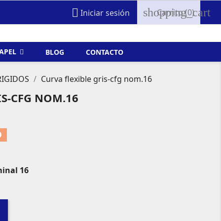
shopping_cart

Carrito
(0)
Iniciar sesión
FAPEL
BLOG
CONTACTO
RIGIDOS
Curva flexible gris-cfg nom.16
IS-CFG NOM.16
O
inal 16