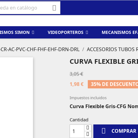

ISMOS SIMON
VIDEOPORTEROS
MECANISMOS E
-CR-AC-PVC-CHF-FHF-EHF-DRN-DRL
ACCESORIOS TUBOS 
CURVA FLEXIBLE GR
3,05 €
1,98 €
35% DE DESCUENT
Impuestos incluidos
Curva Flexible Gris-CFG Nom
Cantidad

COMPRAR