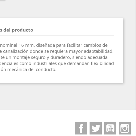
s del producto
s, nominal 16 mm, diseñada para facilitar cambios de
de canalización donde se requiera mayor adaptabilidad.
mite un montaje seguro y duradero, siendo adecuada
idenciales como industriales que demandan flexibilidad
ión mecánica del conducto.
Facebook
Twitter
YouTube
I