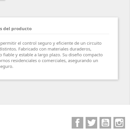
s del producto
rmitir el control seguro y eficiente de un circuito
distintos. Fabricado con materiales duraderos,
 fiable y estable a largo plazo. Su diseño compacto
ntornos residenciales o comerciales, asegurando un
seguro.
Facebook
Twitter
YouTube
I