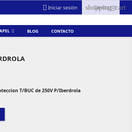
shopping_cart

Carrito
(0)
Iniciar sesión
FAPEL
BLOG
CONTACTO
ERDROLA
oteccion T/BUC de 250V P/Iberdrola