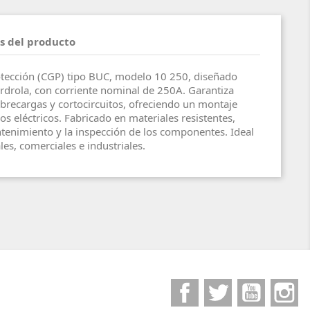
s del producto
rotección (CGP) tipo BUC, modelo 10 250, diseñado
rdrola, con corriente nominal de 250A. Garantiza
obrecargas y cortocircuitos, ofreciendo un montaje
s eléctricos. Fabricado en materiales resistentes,
mantenimiento y la inspección de los componentes. Ideal
les, comerciales e industriales.
Facebook
Twitter
YouTube
I