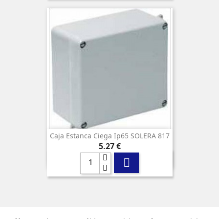
Caja Estanca Ciega Ip65 SOLERA 817
Precio
5,27 €
