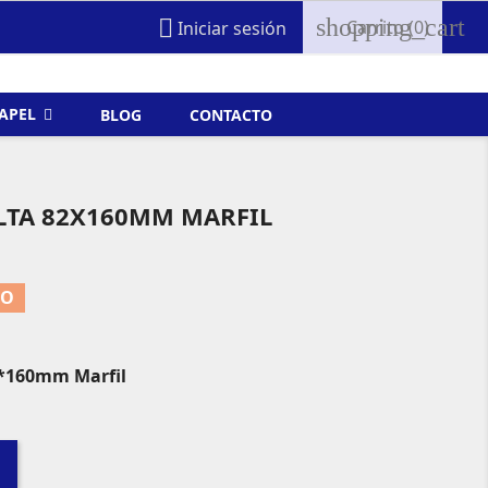
shopping_cart

Carrito
(0)
Iniciar sesión
FAPEL
BLOG
CONTACTO
ALTA 82X160MM MARFIL
TO
2*160mm Marfil