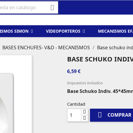

ISMOS SIMON
VIDEOPORTEROS
MECANISMOS E
BASES ENCHUFES- V&D - MECANISMOS
Base schuko ind
BASE SCHUKO INDI
6,59 €
Impuestos incluidos
Base Schuko Indiv. 45*45mm
Cantidad

COMPRAR