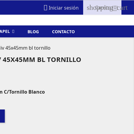
shopping_cart

Carrito
(0)
Iniciar sesión
FAPEL
BLOG
CONTACTO
iv 45x45mm bl tornillo
V 45X45MM BL TORNILLO
 C/Tornillo Blanco