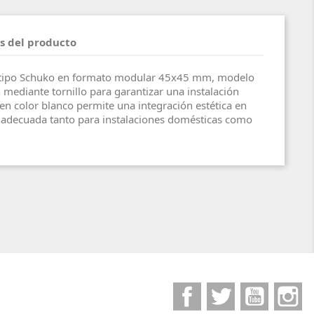
s del producto
l tipo Schuko en formato modular 45x45 mm, modelo
 mediante tornillo para garantizar una instalación
en color blanco permite una integración estética en
o adecuada tanto para instalaciones domésticas como
Facebook
Twitter
YouTube
I